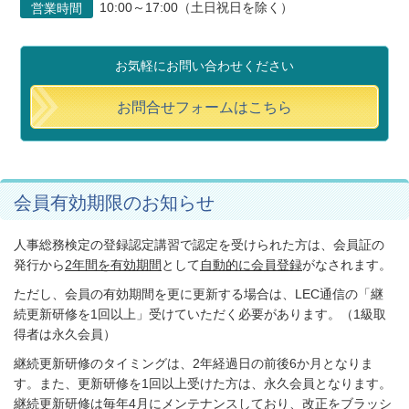
10:00～17:00（土日祝日を除く）
営業時間
お気軽にお問い合わせください
お問合せフォームはこちら
会員有効期限のお知らせ
人事総務検定の登録認定講習で認定を受けられた方は、会員証の
発行から
2
年間を有効期間
として
自動的に会員登録
がなされます。
ただし、会員の有効期間を更に更新する場合は、
LEC
通信の「継
続更新研修を
1
回以上」受けていただく必要があります。（
1
級取
得者は永久会員）
継続更新研修のタイミングは、
2
年経過日の前後
6
か月となりま
す。また、更新研修を
1
回以上受けた方は、永久会員となります。
継続更新研修は毎年
4
月にメンテナンスしており、改正をブラッシ